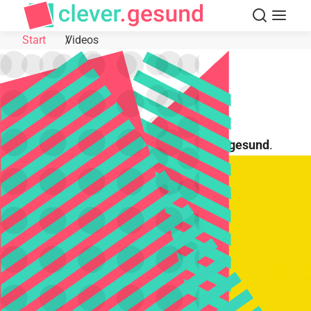
Skip to Content
Suche
Navigat
Start
Videos
Videos
Hier findest du alle Videos von
clever.gesund
.