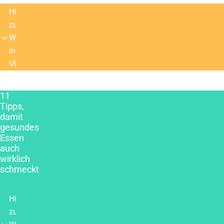
Hinweis
zu
Werbung
in
Videos
11
Tipps,
damit
gesundes
Essen
auch
wirklich
schmeckt
Hinweis
zu