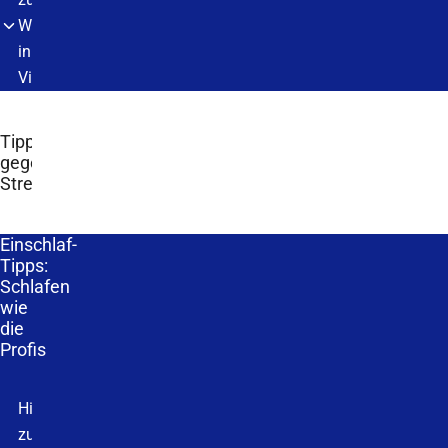
Werbung
in
Videos
Tipps
gegen
Stress
Einschlaf-
Tipps:
Schlafen
wie
die
Profis
Hinweis
zu