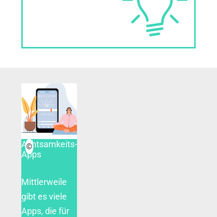
Achtsamkeits-
©
Apps
Mittlerweile
gibt es viele
Apps, die für