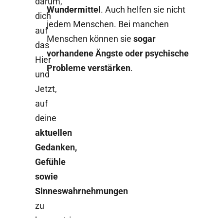
darum,
Wundermittel
. Auch helfen sie nicht
dich
jedem Menschen. Bei manchen
auf
Menschen können sie
sogar
das
vorhandene Ängste oder psychische
Hier
Probleme verstärken
.
und
Jetzt,
auf
deine
aktuellen
Gedanken,
Gefühle
sowie
Sinneswahrnehmungen
zu