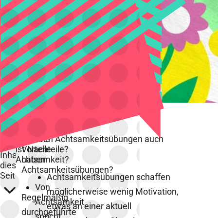
©
Was
Welche
Haben Achtsamkeitsübungen auch
ist
Vorteile
Nachteile?
Inhalte
Achtsamkeit?
haben
dieser
Achtsamkeitsübungen?
Seite
Achtsamkeitsübungen schaffen
Von
möglicherweise wenig Motivation,
Regelmäßig
Achtsamkeit
etwas an einer aktuell
durchgeführte
spricht