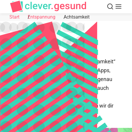
Skip to Content
Suche
Navigat
Start
Entspannung
Achtsamkeit
Achtsamkeit
Der Trend rund um das Thema „Achtsamkeit“
findet sich mittlerweile in zahlreichen Apps,
Videos und Büchern wieder. Was sich genau
dahinter verbirgt und ob Achtsamkeit auch
etwas für dich ist, haben wir hier
zusammengefasst. Außerdem stellen wir dir
drei Achtsamkeitsübungen vor, die du
ausprobieren kannst.