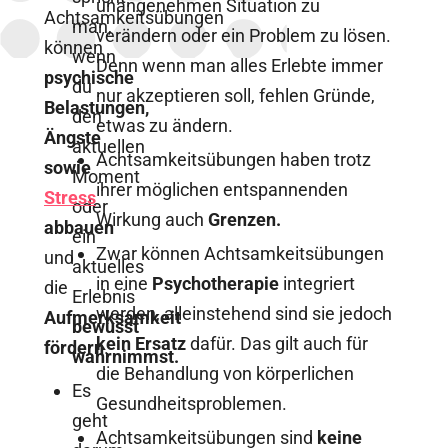
unangenehmen Situation zu
Achtsamkeitsübungen
man,
verändern oder ein Problem zu lösen.
können
wenn
Denn wenn man alles Erlebte immer
psychische
du
nur akzeptieren soll, fehlen Gründe,
Belastungen,
den
etwas zu ändern.
Ängste
aktuellen
Achtsamkeitsübungen haben trotz
sowie
Moment
ihrer möglichen entspannenden
Stress
oder
Wirkung auch
Grenzen.
abbauen
ein
Zwar können Achtsamkeitsübungen
und
aktuelles
in eine
Psychotherapie
integriert
die
Erlebnis
werden, alleinstehend sind sie jedoch
Aufmerksamkeit
bewusst
kein Ersatz
dafür. Das gilt auch für
fördern
.
wahrnimmst.
die Behandlung von körperlichen
Es
Gesundheitsproblemen.
geht
Achtsamkeitsübungen sind
keine