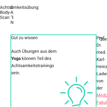
Achtsamkeitsübung:
Die
Body-
Achtsamkeitsübung
Scan
"Body-Scan" zum
Nachlesen
Gut zu wissen
Prof.
Que
Dr.
Auch Übungen aus dem
med.
Yoga
können Teil des
Karl-
Achtsamkeitstrainings
Hein
sein.
Ladw
von
der
Medi
Fakul